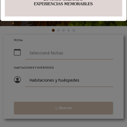
FECHA
HABITACIONES Y HUÉSPEDES
Habitaciones y huéspedes
Buscar